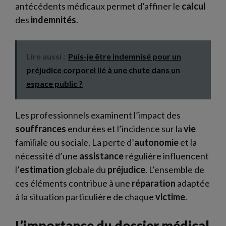
antécédents médicaux permet d’affiner le
calcul
des
indemnités
.
Lire aussi :
Puis-je être indemnisé pour un
préjudice corporel lié à une chute dans un
espace public ?
Les professionnels examinent l’impact des
souffrances
endurées et l’incidence sur la
vie
familiale ou sociale. La perte d’
autonomie
et la
nécessité d’une
assistance
régulière influencent
l’
estimation
globale du
préjudice
. L’ensemble de
ces éléments contribue à une
réparation
adaptée
à la situation particulière de chaque
victime
.
L’importance du dossier médical