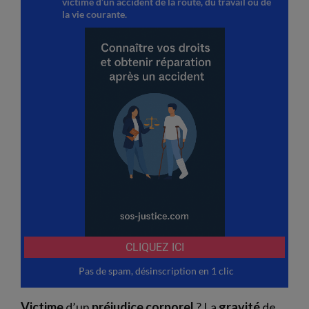
Victime
d’un
préjudice
corporel
? La
gravité
de