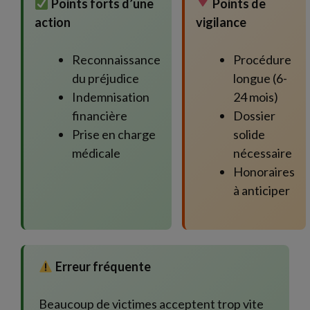
Points forts d’une
Points de
action
vigilance
Reconnaissance
Procédure
du préjudice
longue (6-
Indemnisation
24 mois)
financière
Dossier
Prise en charge
solide
médicale
nécessaire
Honoraires
à anticiper
Erreur fréquente
Beaucoup de victimes acceptent trop vite