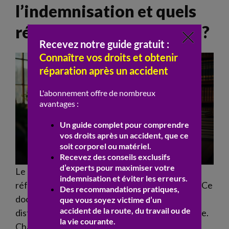
l’indemnisation et quels
référentiels sont utilisés ?
Le
calcul
de l’
indemnisation
s’appuie sur des
référentiels comme la nomenclature Dintilhac. Ce
document classe les
préjudices
en postes
distincts pour garantir une
évaluation
complète.
Chaque poste fait l’objet d’une
estimation