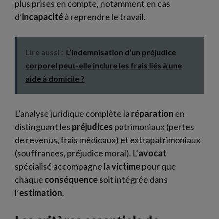
plus prises en compte, notamment en cas
d’
incapacité
à reprendre le travail.
Lire aussi :
L’indemnisation d’un préjudice
corporel peut-elle inclure les frais liés à une
aide à domicile ?
L’analyse juridique complète la
réparation
en
distinguant les
préjudices
patrimoniaux (pertes
de revenus, frais médicaux) et extrapatrimoniaux
(souffrances, préjudice moral). L’
avocat
spécialisé accompagne la
victime
pour que
chaque
conséquence
soit intégrée dans
l’
estimation
.