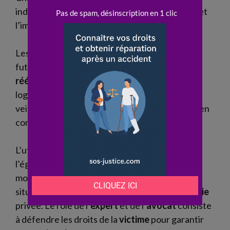
individualisée selon la
gravité
des
dommages
et
l’impact sur la
vie
de la
victime
.
Les
indemnités
couvrent les
besoins
passés et
futurs : frais médicaux,
soins
continus,
rééducation
, perte de revenus, adaptation du
logement ou du véhicule. L’
avocat
spécialisé
veille à ce que chaque
conséquence
soit prise en
compte pour une
réparation
intégrale.
L’utilisation de référentiels permet d’assurer
l’égalité de traitement entre les
victimes
. Le
montant de l’
indemnisation
varie selon l’âge, la
situation professionnelle et les
impacts
sur la
vie
privée. Le rôle de l’
expert
et de l’
avocat
consiste
à défendre les droits de la
victime
pour garantir