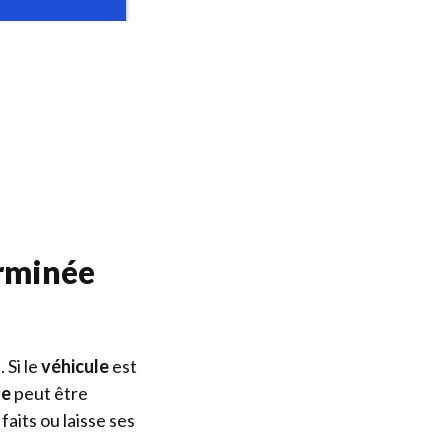
erminée
Si le
véhicule
est
te
peut être
faits ou laisse ses