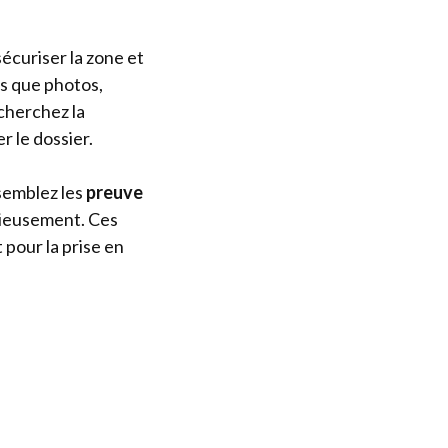
 sécuriser la zone et
es que photos,
cherchez la
 le dossier.
ssemblez les
preuve
cieusement. Ces
 pour la prise en