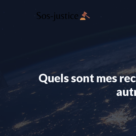
Aller
au
contenu
Quels sont mes re
aut