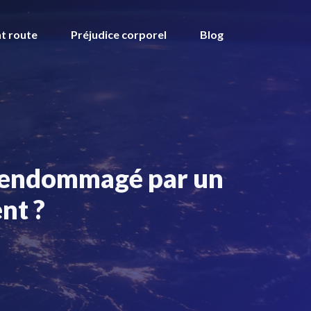
t route
Préjudice corporel
Blog
é endommagé par un
nt ?