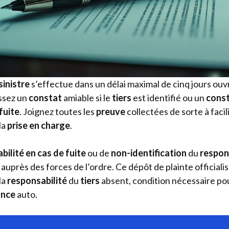
sinistre
s’effectue dans un délai maximal de cinq jours ou
ssez un
constat
amiable si le
tiers
est identifié ou un
cons
fuite
. Joignez toutes les
preuve
collectées de sorte à facil
la
prise en charge
.
bilité en cas de fuite
ou de
non-identification
du
respon
auprès des forces de l’ordre. Ce dépôt de plainte officialise
la
responsabilité
du
tiers
absent, condition nécessaire po
ance
auto.