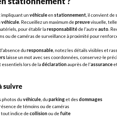
en stationnement ?
t
impliquant un
véhicule
en
stationnement
, il convient de
u
véhicule
. Recueillez un maximum de
preuve
visuelle, tell
atériels, pour établir la
responsabilité
de l’autre
auto
. Re
s ou de caméras de surveillance à proximité pour renforcer
d’absence du
responsable
, notez les détails visibles et ra
ers
laisse un mot avec ses coordonnées, conservez-le pré
essentiels lors de la
déclaration
auprès de l’
assurance
et
à suivre
s photos du
véhicule
, du
parking
et des
dommages
 présence de témoins ou de caméras
tout indice de
collision
ou de
fuite