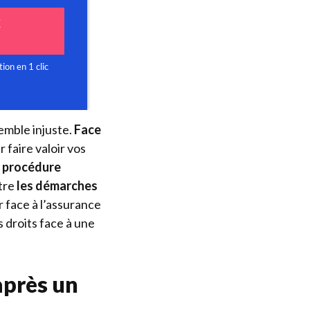
emble injuste.
Face
 faire valoir vos
e
procédure
ître
les démarches
r face à l’assurance
s droits face à une
après un