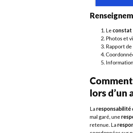
Renseigneme
Le
constat
Photos et v
Rapport de 
Coordonné
Informations
Comment l
lors d’un
La
responsabilité
mal garé, une
resp
retenue. La
respon
coordonnées sur p