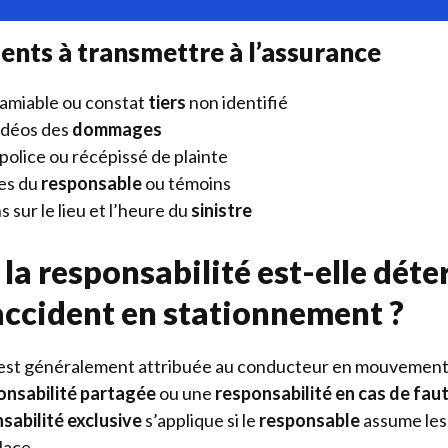
nts à transmettre à l’assurance
amiable ou constat
tiers
non identifié
idéos des
dommages
police ou récépissé de plainte
es du
responsable
ou témoins
 sur le lieu et l’heure du
sinistre
a responsabilité est-elle dét
 accident en stationnement ?
est généralement attribuée au conducteur en mouvement. 
onsabilité partagée
ou une
responsabilité en cas de fau
sabilité exclusive
s’applique si le
responsable
assume les 
lace.