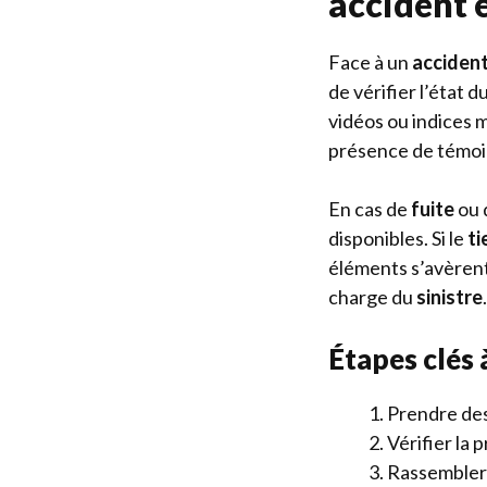
accident 
Face à un
acciden
de vérifier l’état d
vidéos ou indices m
présence de témoin
En cas de
fuite
ou 
disponibles. Si le
ti
éléments s’avèrent 
charge du
sinistre
.
Étapes clés 
Prendre de
Vérifier la
Rassembler 