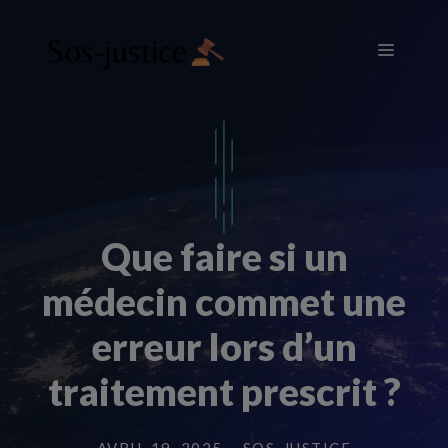
Aller
au
Menu
contenu
Que faire si un
médecin commet une
erreur lors d’un
traitement prescrit ?