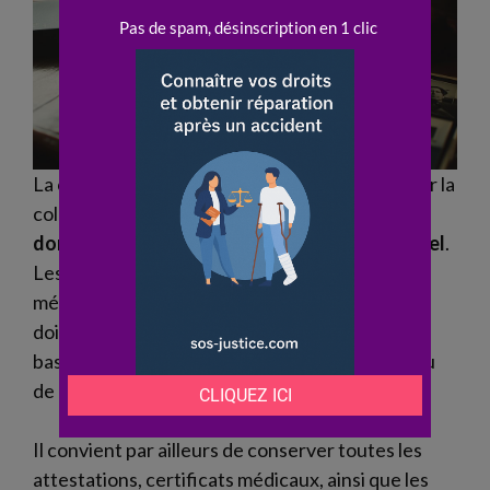
La constitution d’un dossier efficace repose sur la
collecte de documents prouvant la
faute
, le
dommage
et la
responsabilité
du
professionnel
.
Les rapports d’
expertise
, comptes rendus
médicaux, ordonnances et courriers échangés
doivent être réunis. Ces éléments servent de
base pour toute
procédure
d’
indemnisation
ou
de
recours
.
Il convient par ailleurs de conserver toutes les
attestations, certificats médicaux, ainsi que les