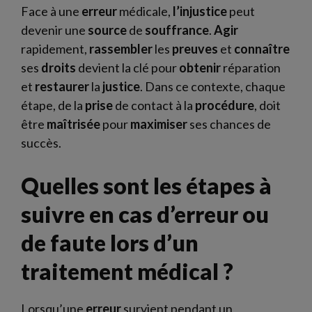
Face à une
erreur
médicale,
l’injustice
peut
devenir une
source
de
souffrance
.
Agir
rapidement,
rassembler
les
preuves
et
connaître
ses
droits
devient la clé pour
obtenir
réparation
et
restaurer
la
justice
. Dans ce contexte, chaque
étape, de la
prise
de contact à la
procédure
, doit
être
maîtrisée
pour
maximiser
ses chances de
succès.
Quelles sont les étapes à
suivre en cas d’erreur ou
de faute lors d’un
traitement médical ?
Lorsqu’une
erreur
survient pendant un