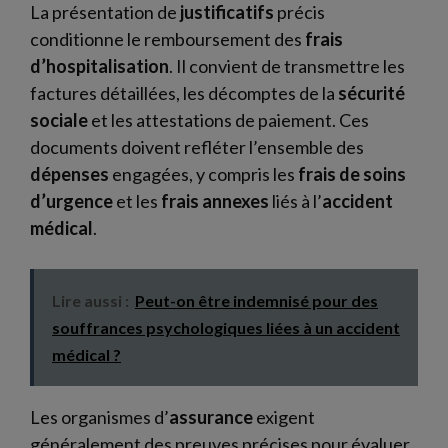
La présentation de
justificatifs
précis
conditionne le remboursement des
frais
d’hospitalisation
. Il convient de transmettre les
factures détaillées, les décomptes de la
sécurité
sociale
et les attestations de paiement. Ces
documents doivent refléter l’ensemble des
dépenses
engagées, y compris les
frais de soins
d’urgence
et les
frais annexes
liés à l’
accident
médical
.
Lire aussi :
Peut-on être indemnisé pour des
souffrances psychologiques liées à un accident
médical ?
Les organismes d’
assurance
exigent
généralement des preuves précises pour évaluer