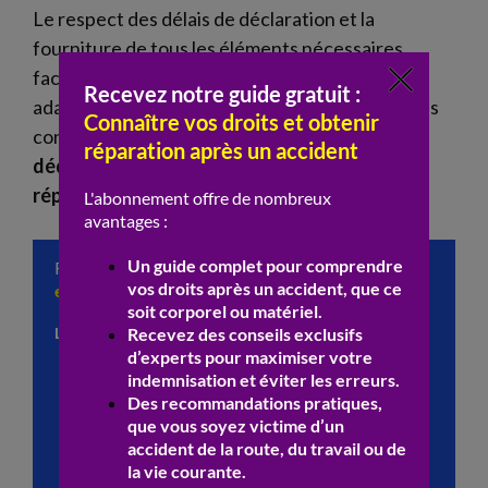
Le respect des délais de déclaration et la
fourniture de tous les éléments nécessaires
facilitent l’obtention d’une
indemnisation
adaptée. La
victime
doit veiller à bien vérifier les
conditions de
couverture
et les plafonds de
dédommagement
afin d’obtenir la meilleure
réparation
possible.