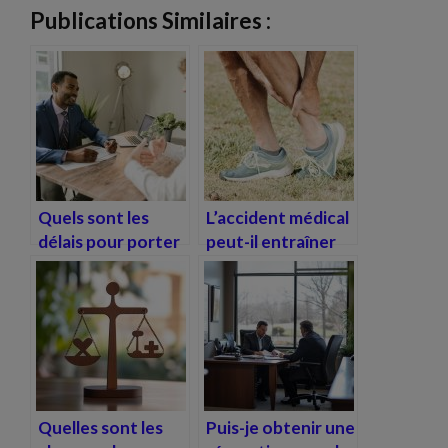
Publications Similaires :
Quels sont les
L’accident médical
délais pour porter
peut-il entraîner
plainte après un
une invalidité
accident médical ?
partielle ou totale
?
Quelles sont les
Puis-je obtenir une