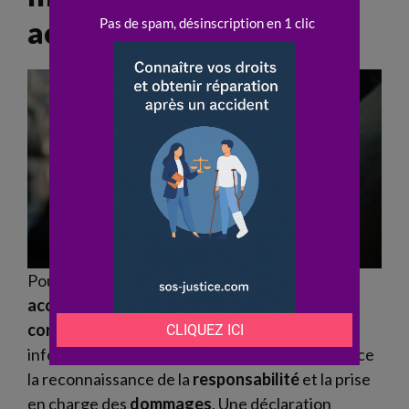
accident ?
Pour obtenir une
indemnisation
après un
accident
, il faut transmettre rapidement le
constat
amiable à l’
assureur
. La précision des
informations inscrites sur ce document influence
la reconnaissance de la
responsabilité
et la prise
en charge des
dommages
. Une déclaration