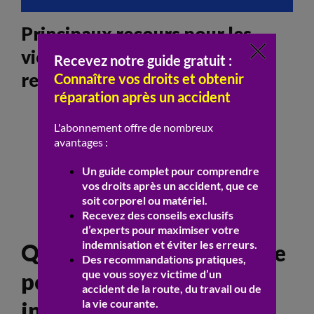
Principaux recours pour les
victimes d’accidents sans
responsable assuré
Fgao
: prise en charge des
dommages
corporels et matériels
Procédure de déclaration spécifique
Examen du dossier par le
fgao
Indemnisation selon les barèmes en
vigueur
Quelles démarches suivre
pour obtenir une
indemnisation après un