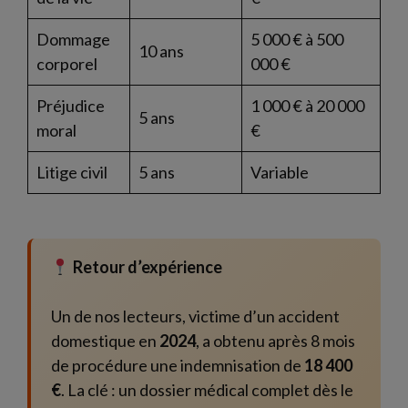
Dommage
5 000 € à 500
10 ans
corporel
000 €
Préjudice
1 000 € à 20 000
5 ans
moral
€
Litige civil
5 ans
Variable
Retour d’expérience
Un de nos lecteurs, victime d’un accident
domestique en
2024
, a obtenu après 8 mois
de procédure une indemnisation de
18 400
€
. La clé : un dossier médical complet dès le