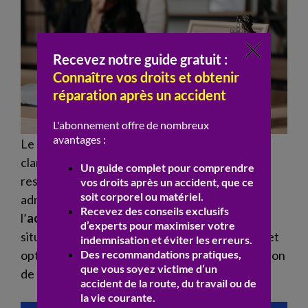
Le recours à un
avocat
spécialisé permet de
clarifier la
responsabilité
de l’auteur, du
responsable, de l’entreprise, de l’état ou d’une
administration, selon les circonstances de
l’
accident
. Un professionnel du
droit
analyse la
situation, oriente la
victime
dans la
procédure
et
optimise la demande d’
indemnisation
en fonction
de la
loi
applicable dans le
pays
concerné.