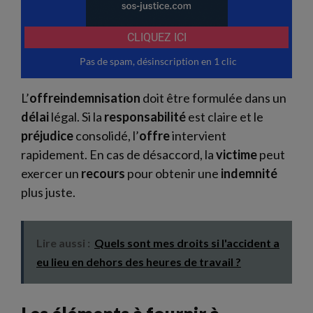
L’
offreindemnisation
doit être formulée dans un
délai
légal. Si la
responsabilité
est claire et le
préjudice
consolidé, l’
offre
intervient
rapidement. En cas de désaccord, la
victime
peut
exercer un
recours
pour obtenir une
indemnité
plus juste.
Lire aussi :
Quels sont mes droits si l'accident a
eu lieu en dehors des heures de travail ?