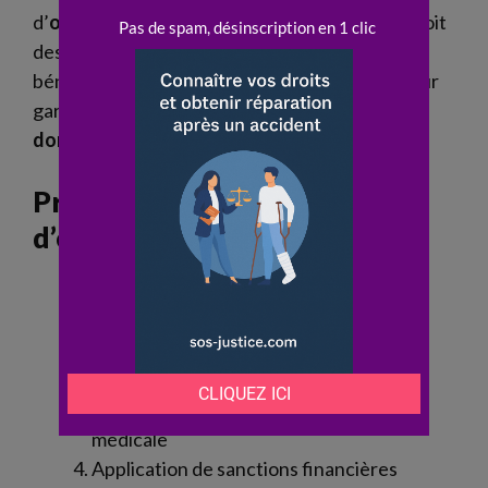
d’
offre
manifestement insuffisante, la loi prévoit
des sanctions contre l’
assureur
. La
victime
bénéficie alors d’une protection renforcée pour
garantir la
réparation
intégrale de ses
dommages
.
Principaux recours en cas
d’offre insuffisante
Refus de l’
offreindemnisation
et
négociation
Saisine de la justice pour obtenir une
indemnité
complémentaire
Demande d’une nouvelle
expertise
médicale
Application de sanctions financières