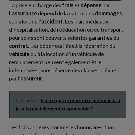
La prise en charge des
frais
et
dépense
par
l’
assurance
dépend de la nature des
dommages
subis lors de l’
accident
. Les frais médicaux,
d’hospitalisation, de rééducation ou de transport
pour soins sont couverts selon les
garanties
du
contrat
. Les dépenses liées à la réparation du
véhicule
ou à la location d’un véhicule de
remplacement peuvent également être
indemnisées, sous réserve des clauses prévues
par l’
assureur
.
Lire aussi :
Est-ce que je peux être indemnisé si
je suis partiellement responsable ?
Les frais annexes, comme les honoraires d’un