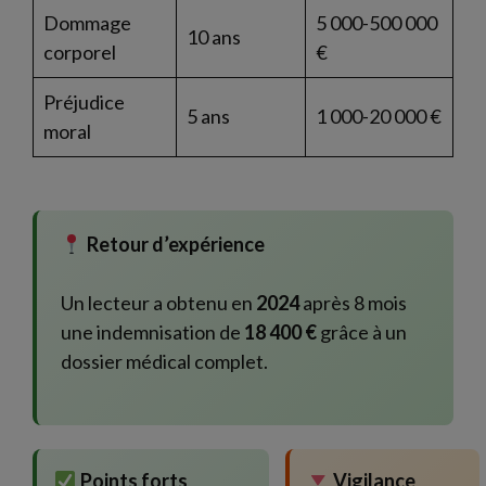
Dommage
5 000-500 000
10 ans
corporel
€
Préjudice
5 ans
1 000-20 000 €
moral
Retour d’expérience
Un lecteur a obtenu en
2024
après 8 mois
une indemnisation de
18 400 €
grâce à un
dossier médical complet.
Points forts
Vigilance