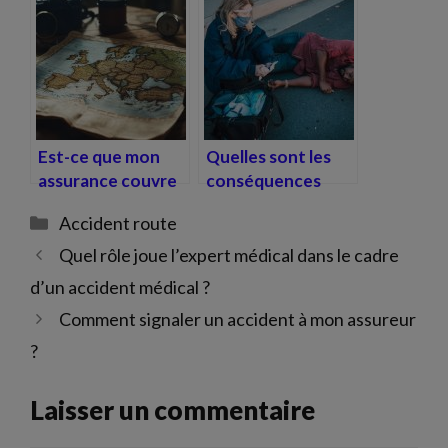
après un accident
responsable de
de la route ?
l’accident ?
Est-ce que mon
Quelles sont les
assurance couvre
conséquences
les accidents à
légales d’un
Catégories
Accident route
l’étranger ?
accident de la
route dans lequel il
Quel rôle joue l’expert médical dans le cadre
y a des blessures ?
d’un accident médical ?
Comment signaler un accident à mon assureur
?
Laisser un commentaire