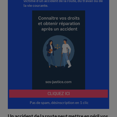
Un
accident
de
la
route
peut
mettre
en
péril
vos