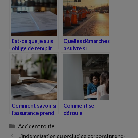
Est-ce que je suis
Quelles démarches
obligé de remplir
à suivre si
un constat amiable
l’accident a eu lieu
?
sur une autoroute
?
Comment savoir si
Comment se
l’assurance prend
déroule
en charge les frais
l’indemnisation en
Catégories
Accident route
de rééducation
cas d’accident de
après un accident ?
la route causé par
L’indemnisation du préjudice corporel prend-