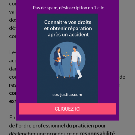
conseille sur la stratégie à adopter pour faire
valoir vos droits. Ce professionnel analyse le
dossier, prépare les arguments et assure la
défense des intérêts de la
victime
devant la
commission ou le tribunal.
Les associations d’aide aux
victimes
offrent un
accompagnement personnalisé. Elles assistent
dans la constitution du dossier, la rédaction de
courriers et la compréhension des mécanismes de
responsabilité déontologique
,
responsabilité
contractuelle
ou
responsabilité
extracontractuelle
.
En cas de
faute
disciplinaire, saisissez le conseil
de l’ordre professionnel du praticien pour
déclencher une procédure de
responsabilité