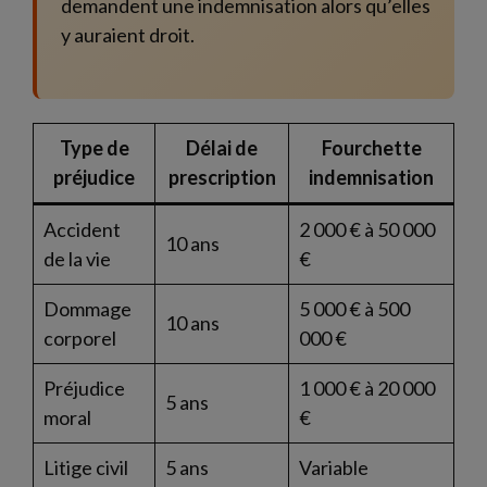
demandent une indemnisation alors qu’elles
y auraient droit.
Type de
Délai de
Fourchette
préjudice
prescription
indemnisation
Accident
2 000 € à 50 000
10 ans
de la vie
€
Dommage
5 000 € à 500
10 ans
corporel
000 €
Préjudice
1 000 € à 20 000
5 ans
moral
€
Litige civil
5 ans
Variable