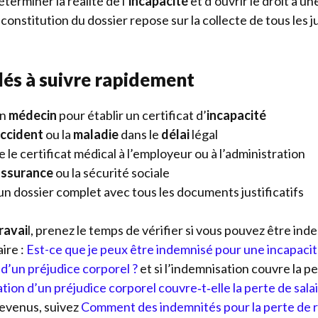
erminer la réalité de l’
incapacité
et d’ouvrir le droit à un
onstitution du dossier repose sur la collecte de tous les ju
lés à suivre rapidement
un
médecin
pour établir un certificat d’
incapacité
ccident
ou la
maladie
dans le
délai
légal
le certificat médical à l’employeur ou à l’administration
assurance
ou la sécurité sociale
un dossier complet avec tous les documents justificatifs
travai
l, prenez le temps de vérifier si vous pouvez être in
ire :
Est-ce que je peux être indemnisé pour une incapaci
n d’un préjudice corporel ?
et si l’indemnisation couvre la p
tion d’un préjudice corporel couvre‑t‑elle la perte de salai
revenus, suivez
Comment des indemnités pour la perte de 