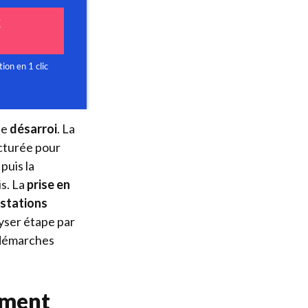
de
désarroi
. La
ucturée pour
puis la
s. La
prise en
stations
yser étape par
s démarches
ement