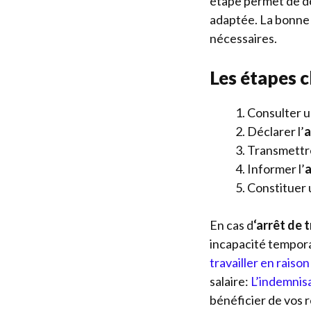
étape permet de dét
adaptée. La bonne c
nécessaires.
Les étapes c
Consulter 
Déclarer l’
a
Transmettre 
Informer l’
Constituer 
En cas d
‘arrêt de 
incapacité tempora
travailler en raiso
salaire:
L’indemnisa
bénéficier de vos 