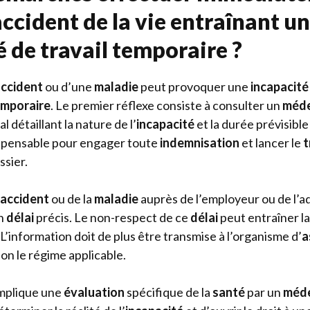
ccident de la vie entraînant u
 de travail temporaire ?
ccident
ou d’une
maladie
peut provoquer une
incapacité
emporaire
. Le premier réflexe consiste à consulter un
méde
l détaillant la nature de l’
incapacité
et la durée prévisible 
spensable pour engager toute
indemnisation
et lancer le
t
ssier.
accident
ou de la
maladie
auprès de l’employeur ou de l’ad
un
délai
précis. Le non-respect de ce
délai
peut entraîner l
. L’information doit de plus être transmise à l’organisme d’
a
lon le régime applicable.
implique une
évaluation
spécifique de la
santé
par un
méde