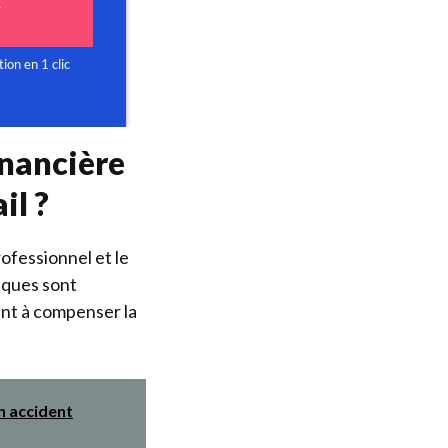
inancière
il ?
rofessionnel et le
fiques sont
ent à compenser la
n accident