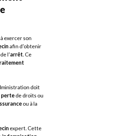
ne
à exercer son
cin
afin d’obtenir
de l’
arrêt
. Ce
raitement
ministration doit
a
perte
de droits ou
ssurance
ou à la
cin
expert. Cette