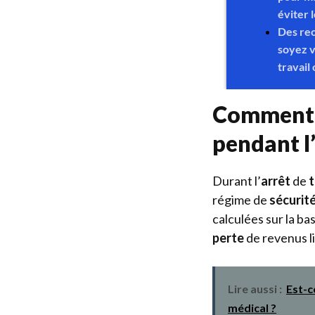
Comment s
pendant l
Durant l’
arrêt
de
t
régime de
sécurité
calculées sur la ba
perte
de revenus li
Lire aussi :
Est-c
médical ?