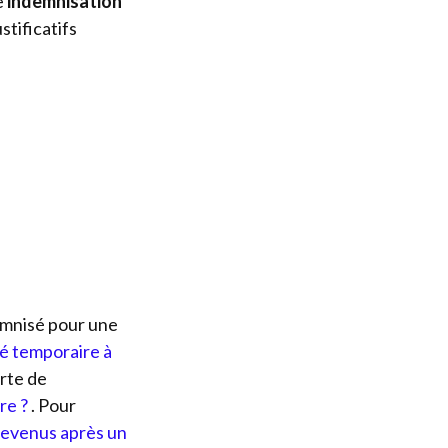
e
indemnisation
stificatifs
demnisé pour une
té temporaire à
erte de
re ?
. Pour
revenus après un