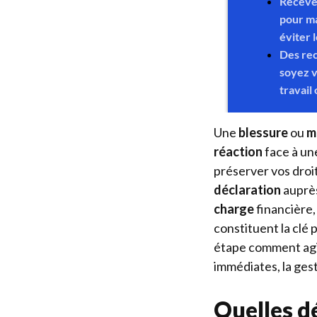
Une
blessure
ou
m
réaction
face à u
préserver vos dro
déclaration
auprès
charge
financière,
constituent la clé 
étape comment agir
immédiates, la gest
Quelles 