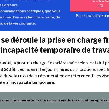
e déroule la prise en charge f
’incapacité temporaire de trava
ravail
, la
prise en charge
financière varie selon le statut p
 sociale
. Les indemnités journalières ou allocations spéci
se du
salaire
ou de la rémunération de référence. Elles vis
ée à l’
incapacité temporaire
.
e que l'indemnisation couvre les frais de rééducation après u