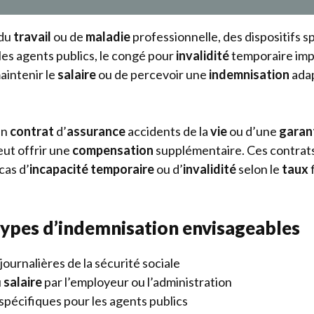
du
travail
ou de
maladie
professionnelle, des dispositifs s
les agents publics, le congé pour
invalidité
temporaire imp
aintenir le
salaire
ou de percevoir une
indemnisation
adap
un
contrat
d’
assurance
accidents de la
vie
ou d’une
garan
ut offrir une
compensation
supplémentaire. Ces contrats
cas d’
incapacité temporaire
ou d’
invalidité
selon le
taux
f
types d’indemnisation envisageables
ournalières de la sécurité sociale
u
salaire
par l’employeur ou l’administration
spécifiques pour les agents publics