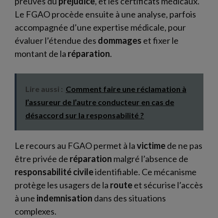
preuves du
préjudice
, et les certificats médicaux.
Le FGAO procède ensuite à une analyse, parfois
accompagnée d’une expertise médicale, pour
évaluer l’étendue des
dommages
et fixer le
montant de la
réparation
.
Lire aussi :
Comment faire une réclamation à
l’assureur de l’autre conducteur en cas de
désaccord sur la responsabilité ?
Le recours au FGAO permet à la
victime
de ne pas
être privée de
réparation
malgré l’absence de
responsabilité civile
identifiable. Ce mécanisme
protège les usagers de la
route
et sécurise l’accès
à une
indemnisation
dans des situations
complexes.