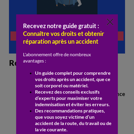
Résumé des recours possibles
Saisir la justice pour se constituer partie
civile
Obtenir une
indemnisation
via l’
assurance
du responsable
Solliciter des sanctions pénales contre
l’auteur du
délit
Faire valoir ses droits en matière de