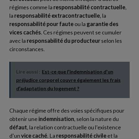
régimes comme la
responsabilité contractuelle
,
la
responsabilité extracontractuelle
, la
responsabilité pour faute
ou la
garantie des
vices cachés
. Ces régimes peuvent se cumuler
avec la
responsabilité du producteur
selon les
circonstances.
Lire aussi :
Est-ce que l’indemnisation d’un
préjudice corporel couvre également les frais
d’adaptation du logement ?
Chaque régime offre des voies spécifiques pour
obtenir une
indemnisation
, selon la nature du
défaut
, la relation contractuelle ou l’existence
d’un
vice caché
. La
responsabilité civile
et la