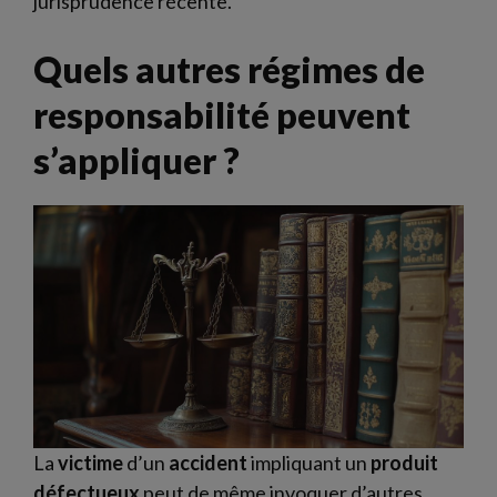
jurisprudence récente.
Quels autres régimes de
responsabilité peuvent
s’appliquer ?
La
victime
d’un
accident
impliquant un
produit
défectueux
peut de même invoquer d’autres