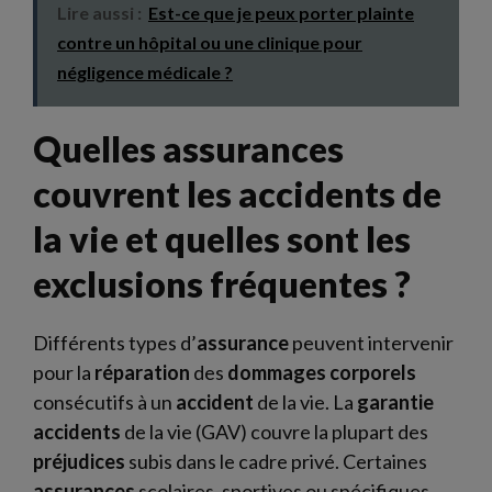
Lire aussi :
Est-ce que je peux porter plainte
contre un hôpital ou une clinique pour
négligence médicale ?
Quelles assurances
couvrent les accidents de
la vie et quelles sont les
exclusions fréquentes ?
Différents types d’
assurance
peuvent intervenir
pour la
réparation
des
dommages
corporels
consécutifs à un
accident
de la vie. La
garantie
accidents
de la vie (GAV) couvre la plupart des
préjudices
subis dans le cadre privé. Certaines
assurances
scolaires, sportives ou spécifiques