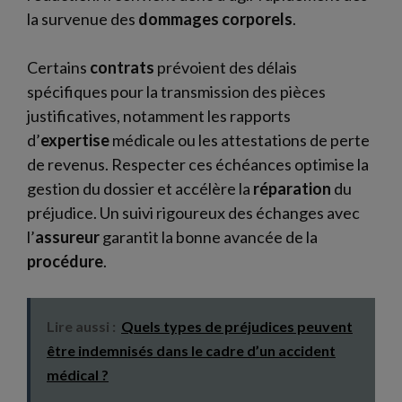
la survenue des
dommages
corporels
.
Certains
contrats
prévoient des délais
spécifiques pour la transmission des pièces
justificatives, notamment les rapports
d’
expertise
médicale ou les attestations de perte
de revenus. Respecter ces échéances optimise la
gestion du dossier et accélère la
réparation
du
préjudice. Un suivi rigoureux des échanges avec
l’
assureur
garantit la bonne avancée de la
procédure
.
Lire aussi :
Quels types de préjudices peuvent
être indemnisés dans le cadre d’un accident
médical ?