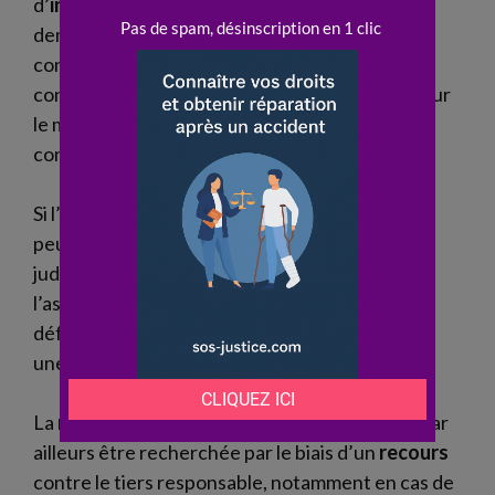
d’
indemnisation
jugée insuffisante, elle peut
demander une
expertise médicale
contradictoire. Cette démarche permet de
confronter les avis et d’apporter un éclairage sur
le montant des
préjudices
et les
séquelles
constatées.
Si l’
assureur
maintient son offre, la
procédure
peut évoluer vers une saisine du tribunal
judiciaire. Cette étape nécessite souvent
l’assistance d’un
avocat
spécialisé, capable de
défendre les intérêts de la
victime
et d’obtenir
une
indemnisation
plus juste.
La
réparation
intégrale des
dommages
peut par
ailleurs être recherchée par le biais d’un
recours
contre le tiers responsable, notamment en cas de