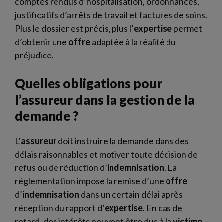
comptes rendus d’hospitalisation, ordonnances,
justificatifs d’arrêts de travail et factures de soins.
Plus le dossier est précis, plus l’
expertise
permet
d’obtenir une
offre
adaptée à la réalité du
préjudice.
Quelles obligations pour
l’assureur dans la gestion de la
demande ?
L’
assureur
doit instruire la demande dans des
délais raisonnables et motiver toute décision de
refus ou de réduction d’
indemnisation
. La
réglementation impose la remise d’une
offre
d’
indemnisation
dans un certain délai après
réception du rapport d’
expertise
. En cas de
retard, des intérêts peuvent être dus à la
victime
.