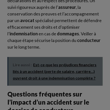
déclarations et au respect des procédures. Un
suivi rigoureux auprès de l’
assureur
, la
conservation des preuves et l’accompagnement
par un
avocat
spécialisé permettent de défendre
efficacement ses droits et d’optimiser
l’
indemnisation
en cas de
dommages
. Veiller à
chaque étape sécurise la position du
conducteur
sur le long terme.
Lire aussi :
Est-ce que les préjudices financiers
liés à un accident (perte de salaire, carrière…)
ouvrent droit à une indemnisation complète ?
Questions fréquentes sur
l’impact d’un accident sur le