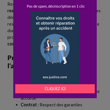
Recourir à un
avocat
permet d’éclaircir la
responsabilité en cas d’accident
, d’optimiser les
démarches avec l’
assureur
, et de garantir le
respect du
contrat
d’
assurance
. En situation de
doute, la consultation d’un professionnel aide à
protéger efficacement les intérêts du
conducteur
impliqué dans un
accident
.
Principaux atouts de
l’accompagnement juridique
Responsabilité juridique
: Analyse et
défense de la situation
Indemnisation
: Optimisation du montant
accordé
Contrat
: Respect des garanties