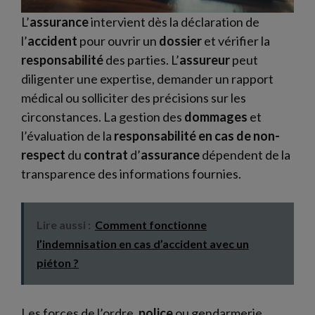
L’
assurance
intervient dès la déclaration de
l’
accident
pour ouvrir un
dossier
et vérifier la
responsabilité
des parties. L’
assureur
peut
diligenter une expertise, demander un rapport
médical ou solliciter des précisions sur les
circonstances. La gestion des
dommages
et
l’évaluation de la
responsabilité en cas de non-
respect
du
contrat
d’
assurance
dépendent de la
transparence des informations fournies.
Lire aussi :
Comment fonctionne
l’indemnisation en cas d’accident avec un
piéton ?
Les forces de l’ordre,
police
ou gendarmerie,