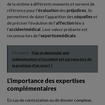
de la victime à différents moments et servent de
référence pour l’
évaluation
des
préjudices
. Ils
permettent de dater l’apparition des
séquelles
et
de préciser l’évolution de l’
affection
liée à
l’
accidentmédical
. Leur valeur probante est
reconnue lors de l’
expertisemédicale
.
Lire aussi :
Puis-je demander une
indemnisation si l'accident est survenu lors de
la pratique d'un sport ?
L’importance des expertises
complémentaires
En cas de contestation ou de dossier complexe,