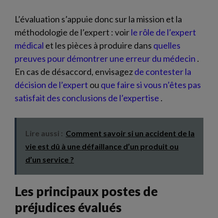
L’évaluation s’appuie donc sur la mission et la
méthodologie de l’expert : voir
le rôle de l’expert
médical
et les pièces à produire dans
quelles
preuves pour démontrer une erreur du médecin
.
En cas de désaccord, envisagez
de contester la
décision de l’expert
ou
que faire si vous n’êtes pas
satisfait des conclusions de l’expertise
.
Lire aussi :
Comment savoir si un accident de la
vie est dû à une défaillance d’un produit ou
d’un service ?
Les principaux postes de
préjudices évalués