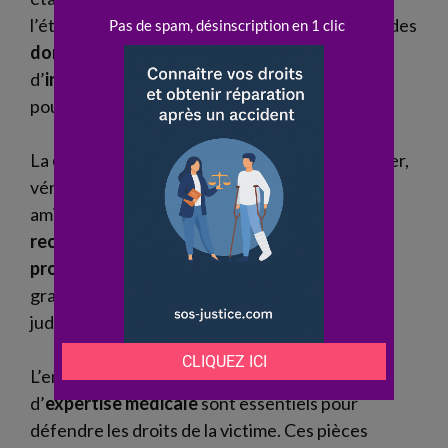
l’établissement prend en charge la
réparation
des
dommages
. En cas d’
aléa thérapeutique
ou
d’
infection nosocomiale
, l’ONIAM intervient
pour l’
indemnisation
.
La
commission de conciliation
instruit le dossier,
vérifie sa recevabilité et propose une solution
amiable. Si la victime n’est pas satisfaite, un
recours
devant le juge reste possible. La
procédure
devant la commission régionale est
gratuite et rapide par rapport à une action
judiciaire classique.
L’ensemble du
dossier médical
et le
rapport
d’
expertise médicale
sont essentiels pour
défendre les droits de la victime. Ces pièces