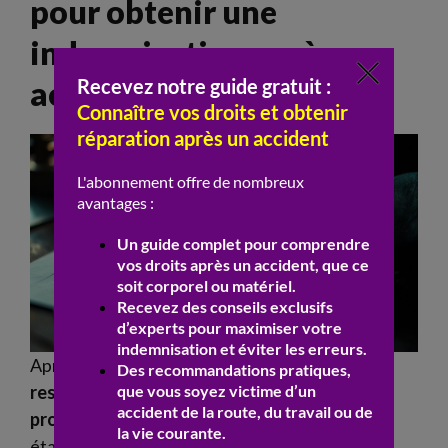
pour obtenir une
indemnisation après un
accident médical ?
Après l’
expertise
et la reconnaissance de la
responsabilité
, la victime peut engager une
procédure
d’
indemnisation
. Si la
faute
est
établie, l’
assurance
du professionnel ou de